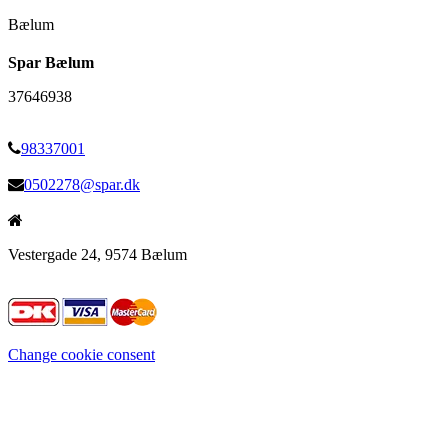
Bælum
Spar Bælum
37646938
98337001
0502278@spar.dk
Vestergade 24, 9574 Bælum
Change cookie consent