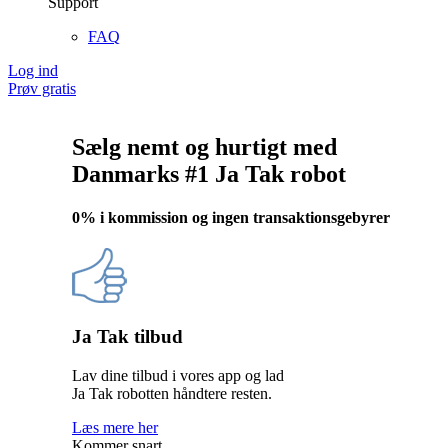
Support
FAQ
Log ind
Prøv gratis
Sælg
nemt og hurtigt
med
Danmarks #1
Ja Tak
robot
0% i kommission og ingen transaktionsgebyrer
Ja Tak tilbud
Lav dine tilbud i vores app og lad
Ja Tak robotten håndtere resten.
Læs mere her
Kommer snart